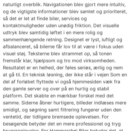
naturligt overblik. Navigationen blev gjort mere intuitiv,
og de vigtigste informationer blev samlet og prioriteret,
så det er let at finde biler, services og
kontaktmuligheder uden unødig friktion. Det visuelle
udtryk blev samtidig løftet i en mere rolig og
sammenhængende retning. Designet er lyst, luftigt og
afbalanceret, så bilerne får lov til at være i fokus uden
visuel støj. Teksterne blev strammet op, så tonen
fremstår klar, hjælpsom og tro mod virksomheden.
Resultatet er en helhed, der føles seriøs, ærlig og nem
at gå til. En teknisk løsning, der ikke står i vejen Som en
del af forløbet flyttede vi også hjemmesiden væk fra
den gamle server og over på en hurtig og stabil
platform. Det skabte en mærkbar forskel med det
samme. Siderne åbner hurtigere, billeder indlæses mere
smidigt, og søgning samt filtrering fungerer uden den
ventetid, der tidligere bremsede oplevelsen. For
besøgende betyder det en mere professionel og tryg
brugeroplevelse. For Hammershøj Biler betyder det, at