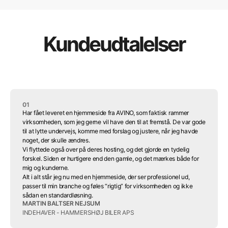
Kundeudtalelser
01
Har fået leveret en hjemmeside fra AVINO, som faktisk rammer
virksomheden, som jeg gerne vil have den til at fremstå. De var gode
til at lytte undervejs, komme med forslag og justere, når jeg havde
noget, der skulle ændres.
Vi flyttede også over på deres hosting, og det gjorde en tydelig
forskel. Siden er hurtigere end den gamle, og det mærkes både for
mig og kunderne.
Alt i alt står jeg nu med en hjemmeside, der ser professionel ud,
passer til min branche og føles “rigtig” for virksomheden og ikke
sådan en standardløsning.
MARTIN BALTSER NEJSUM
INDEHAVER - HAMMERSHØJ BILER APS